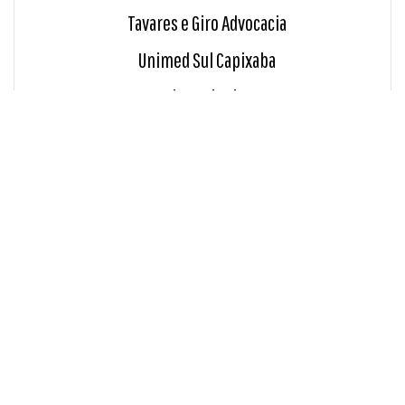
Tavares e Giro Advocacia
Unimed Sul Capixaba
Usina Paineiras
INDICE
Blog
Sala de Imprensa
RECEBA POR E-MAIL AS NOVIDADES DA ALTERCOM - ASSINE NOSSA
NEWSLETTER