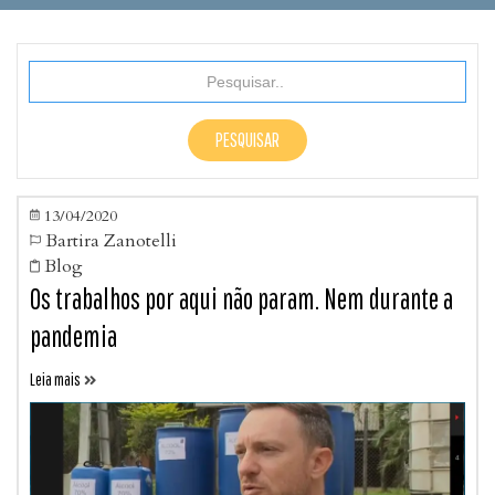
13/04/2020

Bartira Zanotelli

Blog

Os trabalhos por aqui não param. Nem durante a
pandemia
Leia mais
