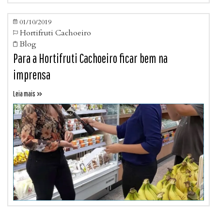
01/10/2019

Hortifruti Cachoeiro

Blog

Para a Hortifruti Cachoeiro ficar bem na
imprensa
Leia mais
