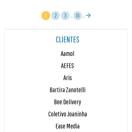
1
2
3
10

...
...
CLIENTES
Aamol
AEFES
Aris
Bartira Zanotelli
Bee Delivery
Coletivo Joaninha
Ease Media