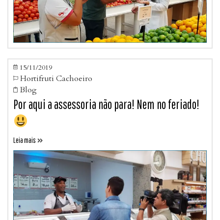
15/11/2019

Hortifruti Cachoeiro

Blog

Por aqui a assessoria não para! Nem no feriado!
Leia mais
