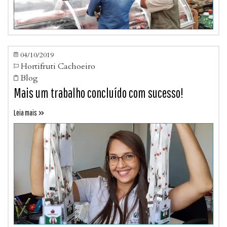
04/10/2019

Hortifruti Cachoeiro

Blog

Mais um trabalho concluído com sucesso!
Leia mais
