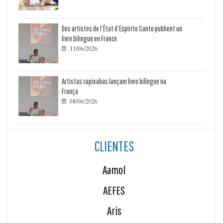
Des artistes de l’État d’Espírito Santo publient un
livre bilingue en France
11/06/2026

Artistas capixabas lançam livro bilíngue na
França
08/06/2026

CLIENTES
Aamol
AEFES
Aris