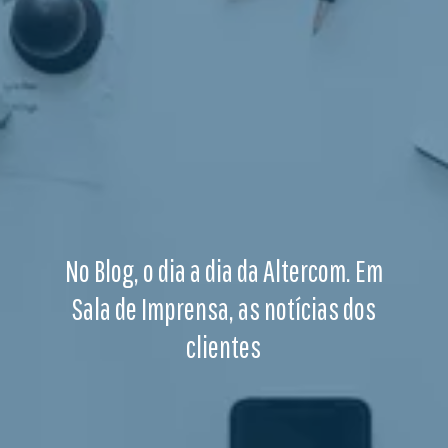
No Blog, o dia a dia da Altercom. Em
Sala de Imprensa, as notícias dos
clientes