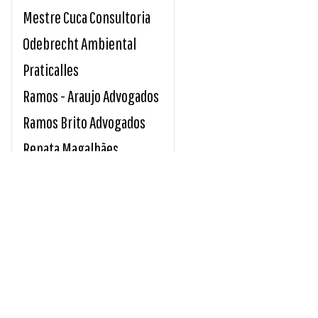
Mestre Cuca Consultoria
Odebrecht Ambiental
Praticalles
Ramos - Araujo Advogados
Ramos Brito Advogados
Renata Magalhães
Sicoob Credirochas
Tavares e Giro Advocacia
Unimed Sul Capixaba
Usina Paineiras
INDICE