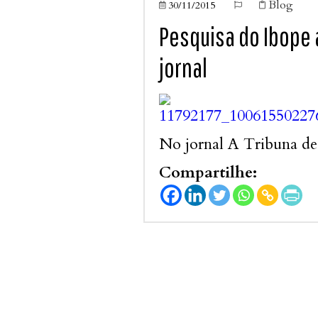
Blog
30/11/2015



Pesquisa do Ibope 
jornal
No jornal A Tribuna de
Compartilhe: