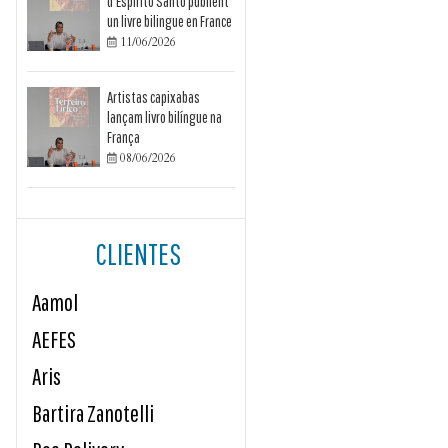
d’Espírito Santo publient
un livre bilingue en France
11/06/2026

Artistas capixabas
lançam livro bilíngue na
França
08/06/2026

CLIENTES
Aamol
AEFES
Aris
Bartira Zanotelli