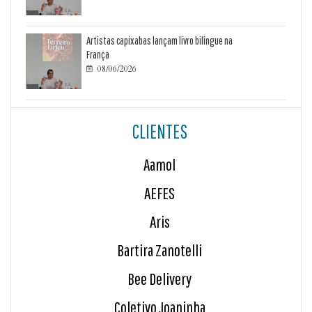
Artistas capixabas lançam livro bilíngue na
França
08/06/2026

CLIENTES
Aamol
AEFES
Aris
Bartira Zanotelli
Bee Delivery
Coletivo Joaninha