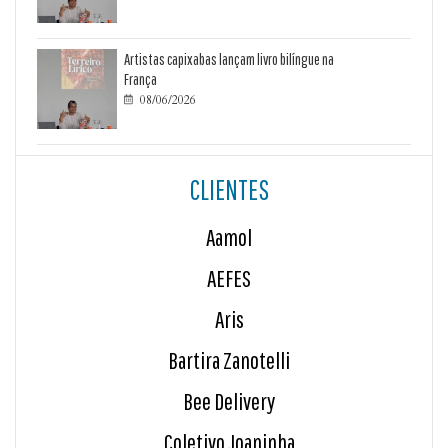
Artistas capixabas lançam livro bilíngue na
França
08/06/2026

CLIENTES
Aamol
AEFES
Aris
Bartira Zanotelli
Bee Delivery
Coletivo Joaninha