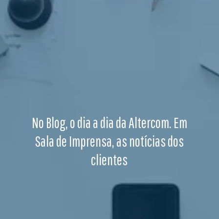
No Blog, o dia a dia da Altercom. Em
Sala de Imprensa, as notícias dos
clientes