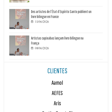
Des artistes de l’État d’Espírito Santo publient un
livre bilingue en France
11/06/2026

Artistas capixabas lançam livro bilíngue na
França
08/06/2026

CLIENTES
Aamol
AEFES
Aris