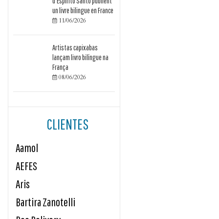
d’Espírito Santo publient
un livre bilingue en France
11/06/2026

Artistas capixabas
lançam livro bilíngue na
França
08/06/2026

CLIENTES
Aamol
AEFES
Aris
Bartira Zanotelli