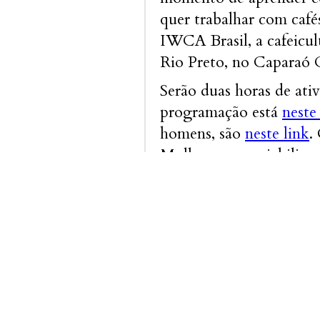
quer trabalhar com cafés
IWCA Brasil, a cafeicul
Rio Preto, no Caparaó 
Serão duas horas de ativ
programação está
neste
homens, são
neste link
.
Mulheres, que viabilizo
as transmissões sejam 
Mais informações para a
– Alice Thomé (diretora
Compartilhe: