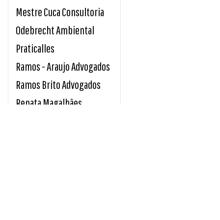
Mestre Cuca Consultoria
Odebrecht Ambiental
Praticalles
Ramos - Araujo Advogados
Ramos Brito Advogados
Renata Magalhães
Sicoob Credirochas
Tavares e Giro Advocacia
Unimed Sul Capixaba
Usina Paineiras
INDICE