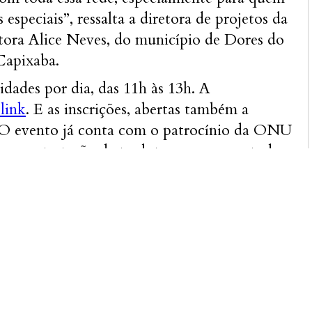
 especiais”, ressalta a diretora de projetos da
tora Alice Neves, do município de Dores do
Capixaba.
idades por dia, das 11h às 13h. A
 link
. E as inscrições, abertas também a
 O evento já conta com o patrocínio da ONU
u a contratação de tradutoras para que todas
compreendidas em português e espanhol.
 imprensa:
 de Projetos): (32) 99817-9543.