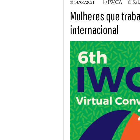
IWCA
Sal
14/06/2021



Mulheres que trab
internacional