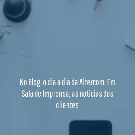
No Blog, o dia a dia da Altercom. Em
Sala de Imprensa, as notícias dos
clientes