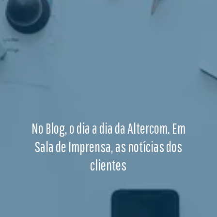
No Blog, o dia a dia da Altercom. Em
Sala de Imprensa, as notícias dos
clientes