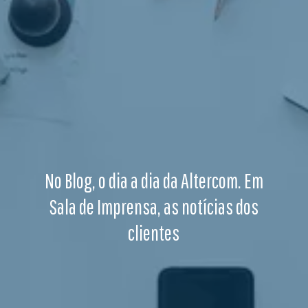
No Blog, o dia a dia da Altercom. Em
Sala de Imprensa, as notícias dos
clientes