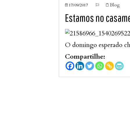
Blog
17/09/2017



Estamos no casame
O domingo esperado cheg
Compartilhe: