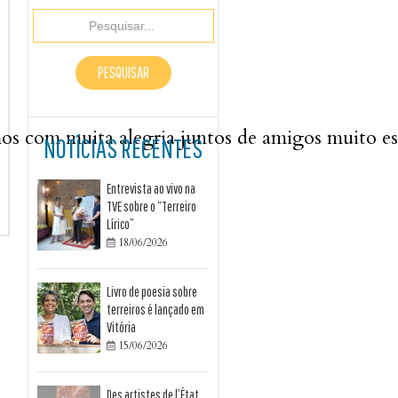
com muita alegria juntos de amigos muito espec
NOTÍCIAS RECENTES
Entrevista ao vivo na
TVE sobre o “Terreiro
Lírico”
18/06/2026

Livro de poesia sobre
terreiros é lançado em
Vitória
15/06/2026

Des artistes de l’État