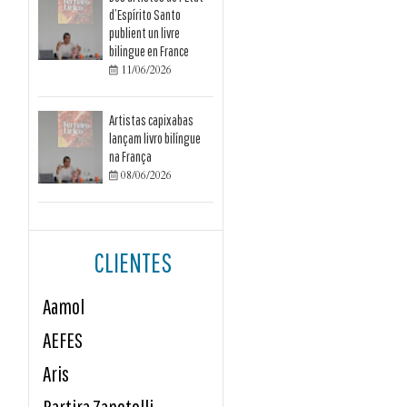
d’Espírito Santo
publient un livre
bilingue en France
11/06/2026

Artistas capixabas
lançam livro bilíngue
na França
08/06/2026

CLIENTES
Aamol
AEFES
Aris
Bartira Zanotelli