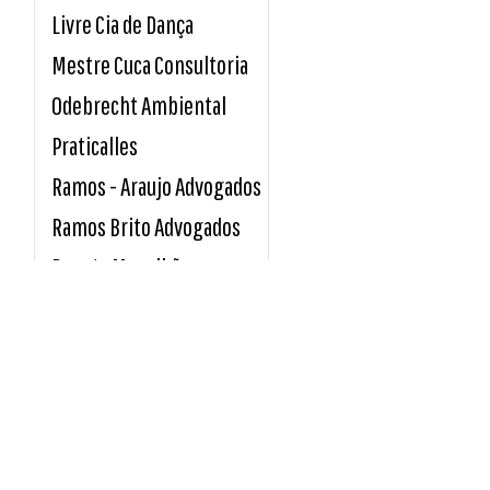
Livre Cia de Dança
Mestre Cuca Consultoria
Odebrecht Ambiental
Praticalles
Ramos - Araujo Advogados
Ramos Brito Advogados
Renata Magalhães
Sicoob Credirochas
Tavares e Giro Advocacia
Unimed Sul Capixaba
Usina Paineiras