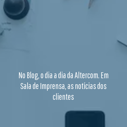
No Blog, o dia a dia da Altercom. Em
Sala de Imprensa, as notícias dos
clientes