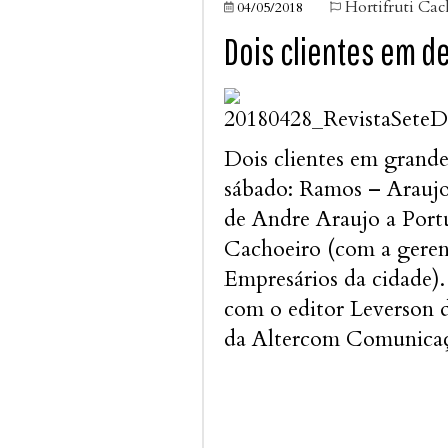
Hortifruti Cac
04/05/2018


Dois clientes em d
Dois clientes em grand
sábado: Ramos – Arauj
de Andre Araujo a Portu
Cachoeiro (com a gere
Empresários da cidade)
com o editor Leverson d
da Altercom Comunicaç