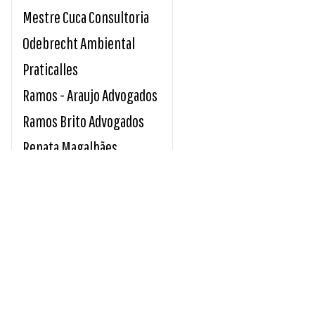
Mestre Cuca Consultoria
Odebrecht Ambiental
Praticalles
Ramos - Araujo Advogados
Ramos Brito Advogados
Renata Magalhães
Sicoob Credirochas
Tavares e Giro Advocacia
Unimed Sul Capixaba
Usina Paineiras
INDICE