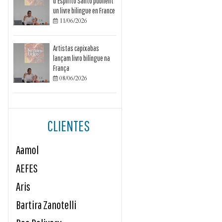
d’Espírito Santo publient
un livre bilingue en France
11/06/2026

Artistas capixabas
lançam livro bilíngue na
França
08/06/2026

CLIENTES
Aamol
AEFES
Aris
Bartira Zanotelli