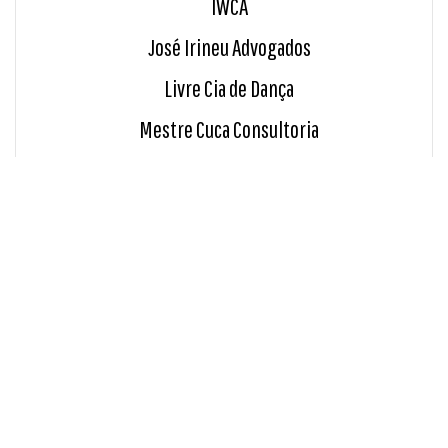
IWCA
José Irineu Advogados
Livre Cia de Dança
Mestre Cuca Consultoria
Odebrecht Ambiental
Praticalles
Ramos - Araujo Advogados
Ramos Brito Advogados
Renata Magalhães
Sicoob Credirochas
Tavares e Giro Advocacia