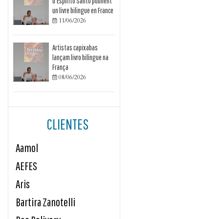
d’Espírito Santo publient
un livre bilingue en France
11/06/2026

Artistas capixabas
lançam livro bilíngue na
França
08/06/2026

CLIENTES
Aamol
AEFES
Aris
Bartira Zanotelli