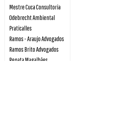
Mestre Cuca Consultoria
Odebrecht Ambiental
Praticalles
Ramos - Araujo Advogados
Ramos Brito Advogados
Renata Magalhães
Sicoob Credirochas
Tavares e Giro Advocacia
Unimed Sul Capixaba
Usina Paineiras
INDICE