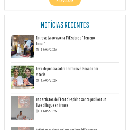
NOTÍCIAS RECENTES
Entrevista ao vivo na TVE sobre o “Terreiro
Lírico”
18/06/2026

Livro de poesia sobre terreiros é lançado em
Vitória
15/06/2026

Des artistes de l’État d’Espírito Santo publient un
livre bilingue en France
11/06/2026

Artistas capixabas lançam livro bilíngue na