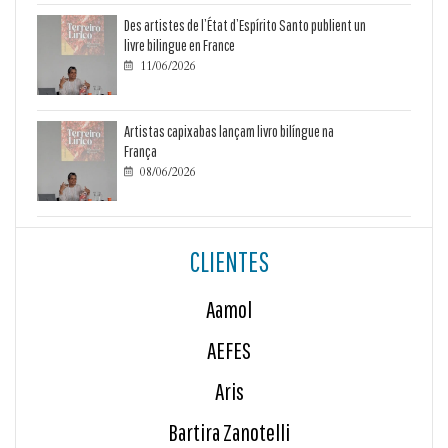
Des artistes de l’État d’Espírito Santo publient un
livre bilingue en France
11/06/2026

Artistas capixabas lançam livro bilíngue na
França
08/06/2026

CLIENTES
Aamol
AEFES
Aris
Bartira Zanotelli