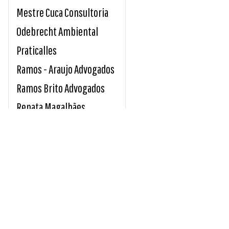
Mestre Cuca Consultoria
Odebrecht Ambiental
Praticalles
Ramos - Araujo Advogados
Ramos Brito Advogados
Renata Magalhães
Sicoob Credirochas
Tavares e Giro Advocacia
Unimed Sul Capixaba
Usina Paineiras
INDICE