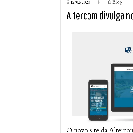
Blog
12/02/2020



Altercom divulga n
O novo site da Altercom