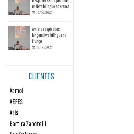
d’Espírito Santo publient
un livre bilingue en France
11/06/2026

Artistas capixabas
lançam livro bilíngue na
França
08/06/2026

CLIENTES
Aamol
AEFES
Aris
Bartira Zanotelli