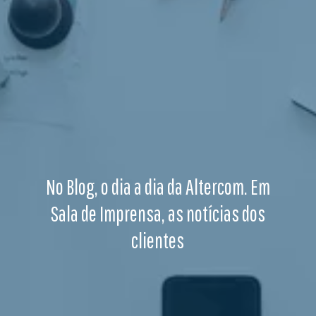
No Blog, o dia a dia da Altercom. Em
Sala de Imprensa, as notícias dos
clientes