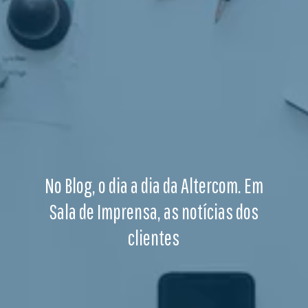
No Blog, o dia a dia da Altercom. Em
Sala de Imprensa, as notícias dos
clientes