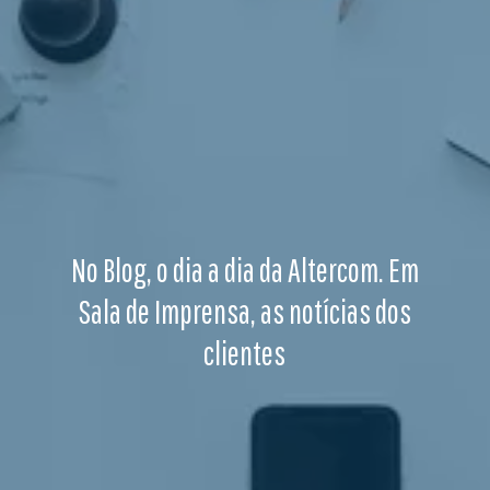
No Blog, o dia a dia da Altercom. Em
Sala de Imprensa, as notícias dos
clientes