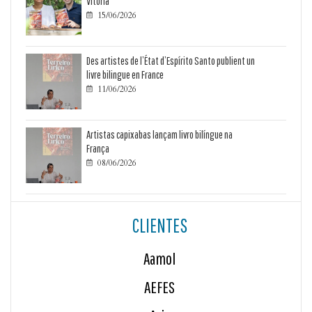
Vitória
15/06/2026

Des artistes de l’État d’Espírito Santo publient un
livre bilingue en France
11/06/2026

Artistas capixabas lançam livro bilíngue na
França
08/06/2026

CLIENTES
Aamol
AEFES