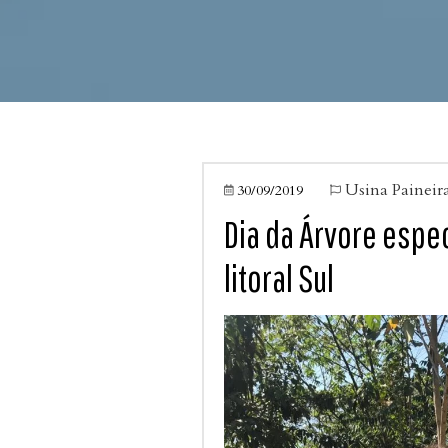
Usina Paineir
30/09/2019


Dia da Árvore espec
litoral Sul