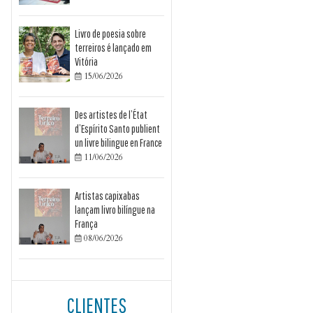
Livro de poesia sobre
terreiros é lançado em
Vitória
15/06/2026

Des artistes de l’État
d’Espírito Santo publient
un livre bilingue en France
11/06/2026

Artistas capixabas
lançam livro bilíngue na
França
08/06/2026

CLIENTES