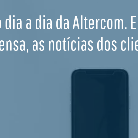
o dia a dia da Altercom. 
ensa, as notícias dos cli