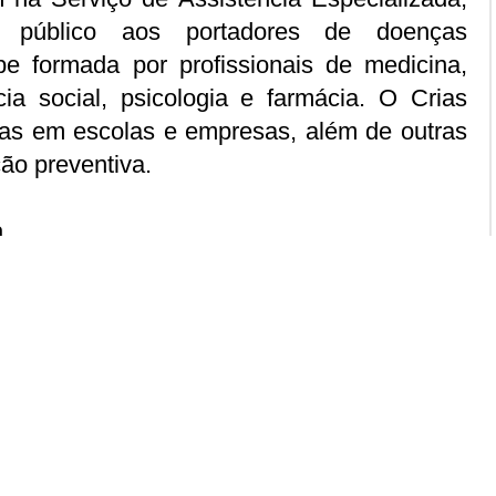
 público aos portadores de doenças
pe formada por profissionais de medicina,
ia social, psicologia e farmácia. O Crias
ras em escolas e empresas, além de outras
ão preventiva.
a
cientização a respeito da aids, o Crias vai
s na praça Jerônimo Monteiro ao longo de
ras informações nos telefones 3155-5387 e