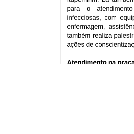
para o atendimento
infecciosas, com equi
enfermagem, assistênc
também realiza palest
ações de conscientizaç
Atendimento na praç
Para fortalecer a cons
realizar atendimento
toda esta semana. Out
3511-8246.
Compartilhe: