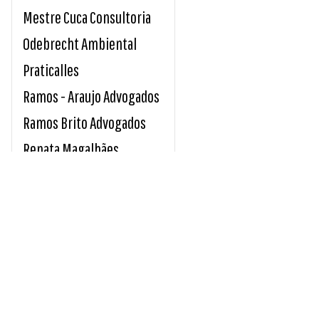
Mestre Cuca Consultoria
Odebrecht Ambiental
Praticalles
Ramos - Araujo Advogados
Ramos Brito Advogados
Renata Magalhães
Sicoob Credirochas
Tavares e Giro Advocacia
Unimed Sul Capixaba
Usina Paineiras
INDICE