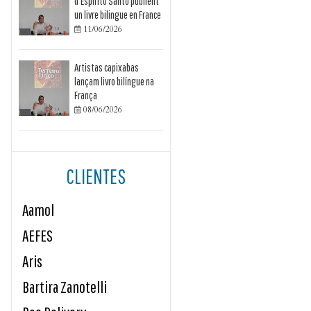
d’Espírito Santo publient
un livre bilingue en France
11/06/2026

Artistas capixabas
lançam livro bilíngue na
França
08/06/2026

CLIENTES
Aamol
AEFES
Aris
Bartira Zanotelli