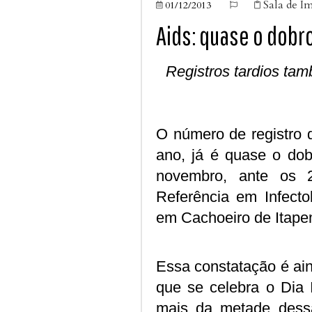
Sala de I
01/12/2013



Aids: quase o dobr
Registros tardios ta
O número de registro 
ano, já é quase o dob
novembro, ante os 
Referência em Infecto
em Cachoeiro de Itape
Essa constatação é ai
que se celebra o Dia I
mais da metade dess