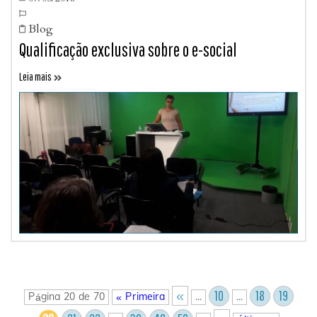

Blog

Qualificação exclusiva sobre o e-social
Leia mais

10
18
19
«
Página 20 de 70
« Primeira
...
...