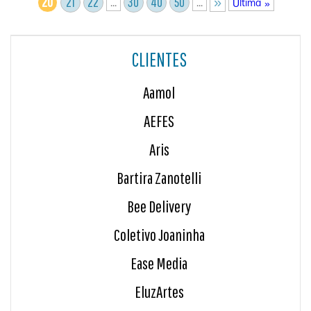
20
21
22
30
40
50
»
...
...
Última »
CLIENTES
Aamol
AEFES
Aris
Bartira Zanotelli
Bee Delivery
Coletivo Joaninha
Ease Media
EluzArtes